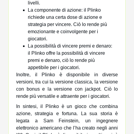
livelli.
La componente di azione: il Plinko
richiede una certa dose di azione e
strategia per vincere. Ciò lo rende più
emozionante e coinvolgente per i
giocatori.
La possibilità di vincere premi e denaro:
il Plinko offre la possibilità di vincere
premi e denaro, ciò lo rende più
appetibile per i giocatori.
Inoltre, il Plinko è disponibile in diverse
versioni, tra cui la versione classica, la versione
con bonus e la versione con jackpot. Ciò lo
rende più versatile e attraente per i giocatori.
In sintesi, il Plinko è un gioco che combina
azione, strategia e fortuna. La sua storia è
legata a Sam Feinstein, un ingegnere
elettronico americano che l’ha creato negli anni