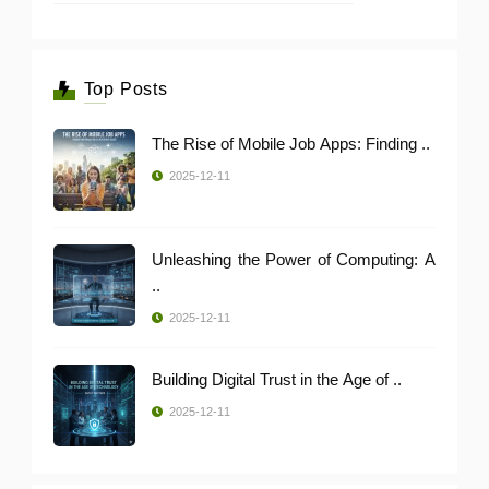
Top Posts
The Rise of Mobile Job Apps: Finding ..
2025-12-11
Unleashing the Power of Computing: A
..
2025-12-11
Building Digital Trust in the Age of ..
2025-12-11