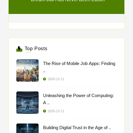
Top Posts
The Rise of Mobile Job Apps: Finding
..
2025-12-11
Unleashing the Power of Computing:
A ..
2025-12-11
Building Digital Trust in the Age of ..