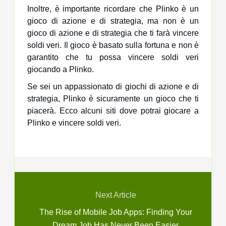
Inoltre, è importante ricordare che Plinko è un
gioco di azione e di strategia, ma non è un
gioco di azione e di strategia che ti farà vincere
soldi veri. Il gioco è basato sulla fortuna e non è
garantito che tu possa vincere soldi veri
giocando a Plinko.
Se sei un appassionato di giochi di azione e di
strategia, Plinko è sicuramente un gioco che ti
piacerà. Ecco alcuni siti dove potrai giocare a
Plinko e vincere soldi veri.
Next Article
The Rise of Mobile Job Apps: Finding Your
Dream Job Has Never Been Easier