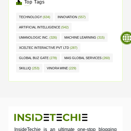
Top Tags
TECHNOLOGY
(634)
INNOVATION
(557)
ARTIFICIAL INTELLIGENCE
(542)
UMANOLOGIC INC.
(326)
MACHINE LEARNING
(315)
XCELTEC INTERACTIVE PVT LTD
(287)
GLOBAL BUZ GATE
(278)
MAS GLOBAL SERVICES
(260)
SKILLIQ
(253)
VINORA WINE
(229)
InsideTechie is an ultimate one-stop blogging