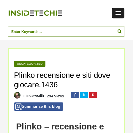
UNCATEGORIZED
Plinko recensione e siti dove
giocare.1436
mindswealth
294 Views
Summarise this blog
Plinko – recensione e